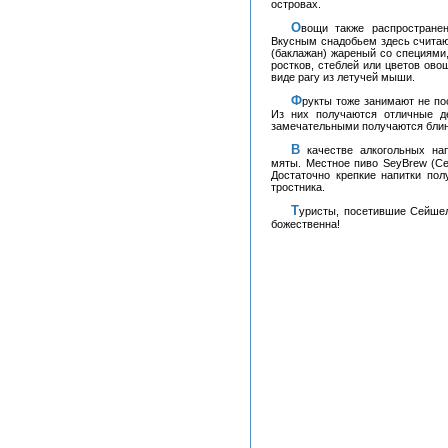
островах.
Овощи также распространены для приготовления незабываемой райской пищи.
Вкусным снадобьем здесь считаю
(баклажан) жареный со специями,
ростков, стеблей или цветов ово
виде рагу из летучей мыши.
Фрукты тоже занимают не последние позиции в кулинарных шедеврах сейшельцев.
Из них получаются отличные д
замечательными получаются блин
В качестве алкогольных напитков островитяне употребляют настойку лимонной
мяты. Местное пиво SeyBrew (Се
Достаточно крепкие напитки пол
тростника.
Туристы, посетившие Сейшелы, в один голос утверждают, что пища на островах -
божественна!