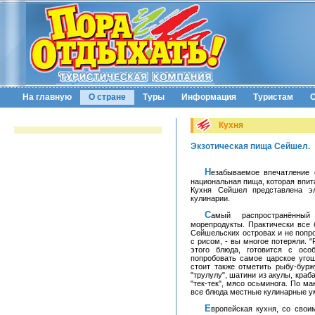
На главную
О стране
Туры
Информация
Туристам
О
Кухня
Экзотическая пища Сейшел.
Незабываемое впечатление об отдыхе на Сейшельских островах оставит у вас
национальная пища, которая впит
Кухня Сейшел представлена э
кулинарии.
Самый распространённый ингридиент местной кухни – всевозможные
морепродукты. Практически все 
Сейшельских островах и не попр
с рисом, - вы многое потеряли. "
этого блюда, готовится с ос
попробовать самое царское уго
стоит также отметить рыбу-бурж
"трулулу", шатини из акулы, краб
"тек-тек", мясо осьминога. По м
все блюда местные кулинарные у
Европейская кухня, со своим стандартным набором блюд, также присутствует на